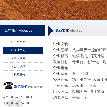
公司简介
About us
企业文化
About us
> 公司简介
企业文化
企业愿景：成为世界一流的矿产
> 企业文化
企业格言：诚信 规划 踏实 创新
> 组织机构
发展目标：专业化、标准化、规
> 公司掠影
企业理念
企业理念：自主 和谐
> 视频宣传
经营理念：稳中求发展
发展中
工作理念：高效率 高业绩
用人理念：以德为先
德才皆备
电话：0574-87114061
沟通理念：平等 互动
传真：0574-87455033